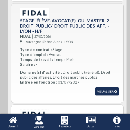
STAGE ÉLÈVE-AVOCAT(E) OU MASTER 2
DROIT PUBLIC/ DROIT PUBLIC DES AFF. -
LYON - H/F
|
FIDAL
27/05/2026
Auvergne-Rhône-Alpes - LYON
Type de contrat :
Stage
Type d'emploi :
Avocat
Temps de travail :
Temps Plein
Salaire :
-
Domaine(s) d'activité :
Droit public (général), Droit
public des affaires, Droit des marchés publics
Entrée en fonction :
01/07/2027
VISUALISER
STAGE ÉLÈVE-AVOCAT(E) OU MASTER 2
DROIT PUBLIC/ DROIT PUBLIC DES AFF. -
Accueil
Recruteur
Actus
Infos
Candidat