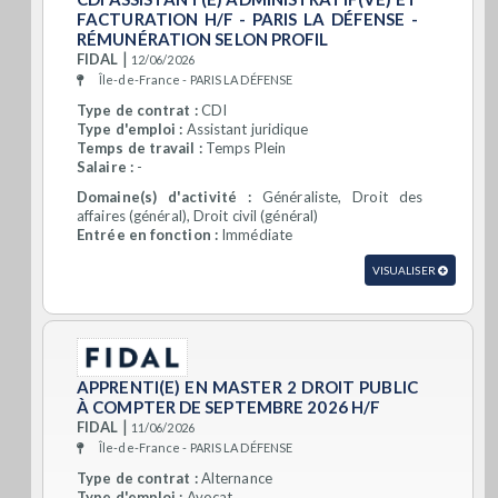
FACTURATION H/F - PARIS LA DÉFENSE -
RÉMUNÉRATION SELON PROFIL
|
FIDAL
12/06/2026
Île-de-France - PARIS LA DÉFENSE
Type de contrat :
CDI
Type d'emploi :
Assistant juridique
Temps de travail :
Temps Plein
Salaire :
-
Domaine(s) d'activité :
Généraliste, Droit des
affaires (général), Droit civil (général)
Entrée en fonction :
Immédiate
VISUALISER
APPRENTI(E) EN MASTER 2 DROIT PUBLIC
À COMPTER DE SEPTEMBRE 2026 H/F
|
FIDAL
11/06/2026
Île-de-France - PARIS LA DÉFENSE
Type de contrat :
Alternance
Type d'emploi :
Avocat