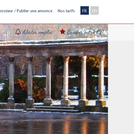
cruteur / Publier une annonce
Nos tarifs
FR
EN
Alertes emploi
Booster votre CV