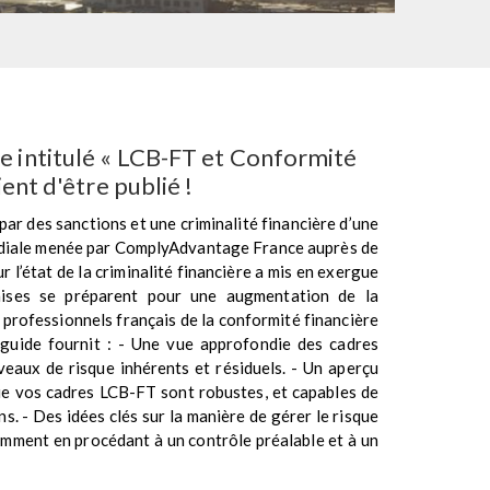
e intitulé « LCB-FT et Conformité
ient d'être publié !
ar des sanctions et une criminalité financière d’une
diale menée par ComplyAdvantage France auprès de
 l’état de la criminalité financière a mis en exergue
aises se préparent pour une augmentation de la
 professionnels français de la conformité financière
 guide fournit : - Une vue approfondie des cadres
veaux de risque inhérents et résiduels. - Un aperçu
que vos cadres LCB-FT sont robustes, et capables de
s. - Des idées clés sur la manière de gérer le risque
tamment en procédant à un contrôle préalable et à un
tes, en documentant et en signalant les activités
on et aux services répressifs. « La LCB-FT est un