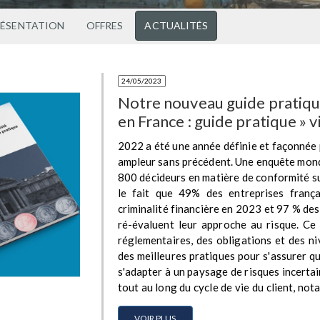
RÉSENTATION
OFFRES
ACTUALITÉS
24/05/2023
Notre nouveau guide pratiqu
en France : guide pratique » v
2022 a été une année définie et façonnée p
ampleur sans précédent. Une enquête mon
800 décideurs en matière de conformité sur
le fait que 49% des entreprises franç
criminalité financière en 2023 et 97 % des
ré-évaluent leur approche au risque. Ce
réglementaires, des obligations et des ni
des meilleures pratiques pour s'assurer 
s'adapter à un paysage de risques incertain
tout au long du cycle de vie du client, no
contrôle renforcé, en remontant les aler
suspectes aux autorités de réglementati
VOIR PLUS