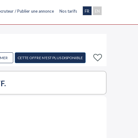
cruteur / Publier une annonce
Nos tarifs
FR
EN
IMER
CETTE OFFRE N'EST PLUS DISPONIBLE
F.