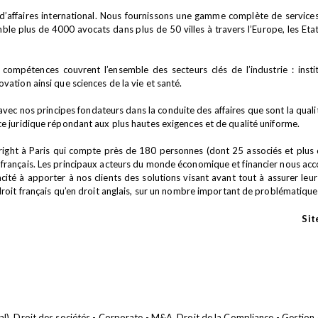
’affaires international. Nous fournissons une gamme complète de services j
e plus de 4000 avocats dans plus de 50 villes à travers l’Europe, les Etats-U
ompétences couvrent l’ensemble des secteurs clés de l’industrie : institut
vation ainsi que sciences de la vie et santé.
c nos principes fondateurs dans la conduite des affaires que sont la qualité, 
ce juridique répondant aux plus hautes exigences et de qualité uniforme.
ght à Paris qui compte près de 180 personnes (dont 25 associés et plus d
 français. Les principaux acteurs du monde économique et financier nous acc
cité à apporter à nos clients des solutions visant avant tout à assurer le
droit français qu’en droit anglais, sur un nombre important de problématiques
Sit
al), Droit des sociétés - Corporate - M&A, Droit de la Compliance - Gestion