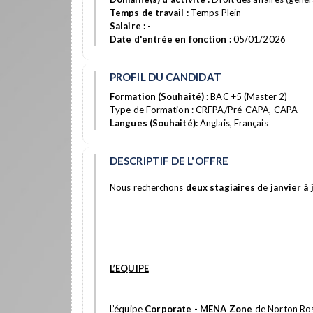
Temps de travail :
Temps Plein
Salaire :
-
Date d'entrée en fonction :
05/01/2026
PROFIL DU CANDIDAT
Formation (Souhaité) :
BAC +5 (Master 2)
Type de Formation : CRFPA/Pré-CAPA, CAPA
Langues (Souhaité):
Anglais, Français
DESCRIPTIF DE L'OFFRE
Nous recherchons
deux stagiaires
de
janvier à 
L’EQUIPE
L’équipe
Corporate - MENA Zone
de Norton Rose