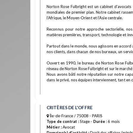
Norton Rose Fulbright est un cabinet d’avocats d
mondiales de premier plan. Notre cabinet rassembl
l’Afrique, le Moyen-Orient et l’Asie centrale.
Reconnus pour notre approche sectorielle, nos c
matières premières, transport, technologie et inno
Partout dans le monde, nous agissons en accord ave
nos clients, dans chacun de nos bureaux, un servi
Ouvert en 1990, le bureau de Norton Rose Fulbri
réseau de Norton Rose Fulbright et sur le marché
Nous avons bâti notre réputation sur notre capa
dans le privé, nos équipes interviennent, tant en 
CRITÈRES DE L'OFFRE
Île-de-France / 75008 - PARIS
Type de contrat :
Stage -
Durée
: 6 mois
Métier :
Avocat
Domaine(s) d'activité :
Droit des affaires (génér