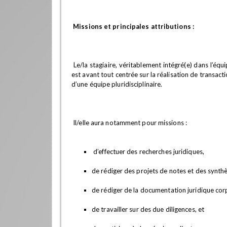
Missions et principales attributions :
Le/la stagiaire, véritablement intégré(e) dans l’équ
est avant tout centrée sur la réalisation de transact
d’une équipe pluridisciplinaire.
Il/elle aura notamment pour missions :
d’effectuer des recherches juridiques,
de rédiger des projets de notes et des synthès
de rédiger de la documentation juridique corp
de travailler sur des due diligences, et