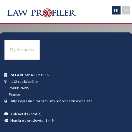
FR
EN
SELARL MY ASSOCIES
112 rue la boétie
75008 PARIS
France
https://yassine-maharsi-my-associes.business.site
Cabinet d’avocat(s)
Nombre d'employés : 1 - 49