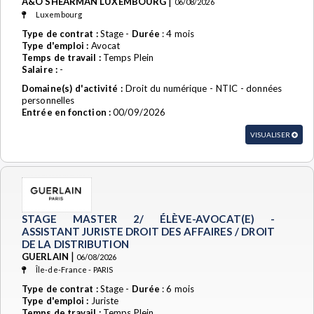
|
A&O SHEARMAN LUXEMBOURG
06/08/2026
Luxembourg
Type de contrat :
Stage -
Durée
: 4 mois
Type d'emploi :
Avocat
Temps de travail :
Temps Plein
Salaire :
-
Domaine(s) d'activité :
Droit du numérique - NTIC - données
personnelles
Entrée en fonction :
00/09/2026
VISUALISER
STAGE MASTER 2/ ÉLÈVE-AVOCAT(E) -
ASSISTANT JURISTE DROIT DES AFFAIRES / DROIT
DE LA DISTRIBUTION
|
GUERLAIN
06/08/2026
Île-de-France - PARIS
Type de contrat :
Stage -
Durée
: 6 mois
Type d'emploi :
Juriste
Temps de travail :
Temps Plein