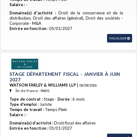
Salaire :
-
Domaine(s) d'activité :
Droit de la concurrence et de la
distribution, Droit des affaires (général), Droit des sociétés -
Corporate - M&A
Entrée en fonction :
05/01/2027
VISUALISER
STAGE DÉPARTEMENT FISCAL - JANVIER À JUIN
2027
|
WATSON FARLEY & WILLIAMS LLP
06/08/2026
Île-de-France - PARIS
Type de contrat :
Stage -
Durée
: 6 mois
Type d'emploi :
Juriste
Temps de travail :
Temps Plein
Salaire :
-
Domaine(s) d'activité :
Droit fiscal des affaires
Entrée en fonction :
01/01/2027