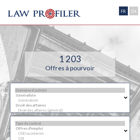
FR
EN
1 203
Offres à pourvoir