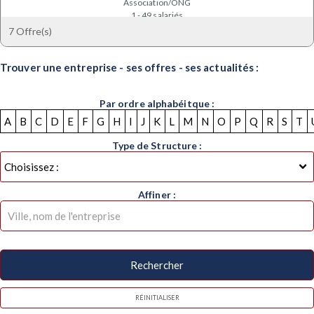
Association/ONG
1 - 49 salariés
75009 PARIS - France
7 Offre(s)
Trouver une entreprise - ses offres - ses actualités :
Par ordre alphabéitque :
A
B
C
D
E
F
G
H
I
J
K
L
M
N
O
P
Q
R
S
T
Type de Structure :
Affiner :