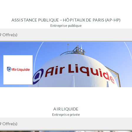
ASSISTANCE PUBLIQUE – HÔPITAUX DE PARIS (AP-HP)
Entreprise publique
+ 1000 salariés
9 Offre(s)
75012 PARIS - France
AIR LIQUIDE
Entreprise privée
+ 1000 salariés
9 Offre(s)
92200 BAGNEUX - France