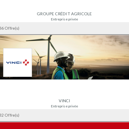
GROUPE CRÉDIT AGRICOLE
Entreprise privée
+ 1000 salariés
36 Offre(s)
92127 MONTROUGE - France
VINCI
Entreprise privée
+ 1000 salariés
32 Offre(s)
92000 NANTERRE - France