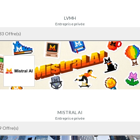
LVMH
Entreprise privée
150 - 249 salariés
33 Offre(s)
France
MISTRAL AI
Entreprise privée
+ 1000 salariés
9 Offre(s)
PARIS - France