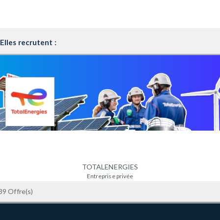
Elles recrutent :
TOTALENERGIES
Entreprise privée
+ 1000 salariés
39 Offre(s)
92078 PARIS - LA DEFENSE - France