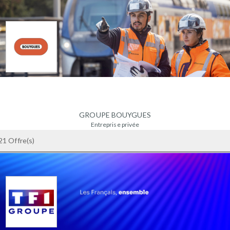
GROUPE BOUYGUES
Entreprise privée
+ 1000 salariés
21 Offre(s)
75008 PARIS - France