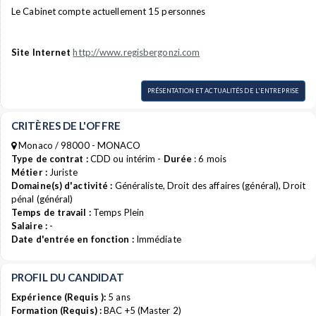
Le Cabinet compte actuellement 15 personnes
Site Internet
http://www.regisbergonzi.com
PRÉSENTATION ET ACTUALITÉS DE L'ENTREPRISE
CRITÈRES DE L'OFFRE
Monaco / 98000 - MONACO
Type de contrat :
CDD ou intérim -
Durée
: 6 mois
Métier :
Juriste
Domaine(s) d'activité :
Généraliste, Droit des affaires (général), Droit
pénal (général)
Temps de travail :
Temps Plein
Salaire :
-
Date d'entrée en fonction :
Immédiate
PROFIL DU CANDIDAT
Expérience (Requis ):
5 ans
Formation (Requis) :
BAC +5 (Master 2)