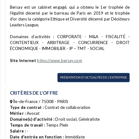
Bersay est un cabinet engagé, qui a obtenu le 1er trophée de
l'égalité décerné par le barreau de Paris en 2019 et le trophée
d'or dans la catégorie Ethique et Diversité décerné par Décideurs
Leaders League.
Domaines d’activités : CORPORATE - M&A - FISCALITÉ -
CONTENTIEUX - ARBITRAGE - CONCURRENCE - DROIT
ÉCONOMIQUE - IMMOBILIER - IP – TMT - SOCIAL
Site Internet
https://www.bersay.com
PRÉSENTATION ET ACTUALITÉS DE L'ENTREPRISE
CRITÈRES DE L'OFFRE
Île-de-France / 75008 - PARIS
Type de contrat :
Contrat de collaboration
Métier :
Avocat
Domaine(s) d'activité :
Droit social, Généraliste
Temps de travail :
Temps Plein
Salaire :
-
Date d'entrée en fonction :
Immédiate