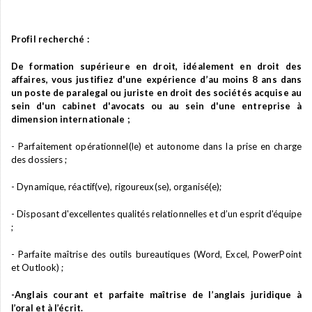
Profil recherché :
De formation supérieure en droit, idéalement en droit des
affaires, vous justifiez d'une expérience d’au moins 8 ans dans
un poste de paralegal ou juriste en droit des sociétés acquise au
sein d'un cabinet d'avocats ou au sein d'une entreprise à
dimension internationale ;
- Parfaitement opérationnel(le) et autonome dans la prise en charge
des dossiers ;
- Dynamique, réactif(ve), rigoureux(se), organisé(e);
- Disposant d'excellentes qualités relationnelles et d’un esprit d'équipe
;
- Parfaite maîtrise des outils bureautiques (Word, Excel, PowerPoint
et Outlook) ;
-Anglais courant et parfaite maîtrise de l’anglais juridique à
l’oral et à l’écrit.