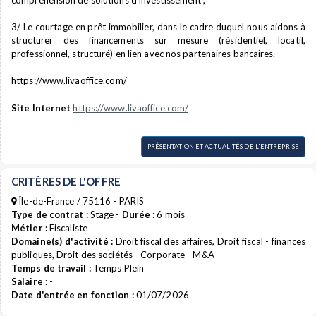
compréhension de solutions d’investissement ;
3/ Le courtage en prêt immobilier, dans le cadre duquel nous aidons à
structurer des financements sur mesure (résidentiel, locatif,
professionnel, structuré) en lien avec nos partenaires bancaires.
https://www.livaoffice.com/
Site Internet
https://www.livaoffice.com/
PRÉSENTATION ET ACTUALITÉS DE L'ENTREPRISE
CRITÈRES DE L'OFFRE
Île-de-France / 75116 - PARIS
Type de contrat :
Stage -
Durée
: 6 mois
Métier :
Fiscaliste
Domaine(s) d'activité :
Droit fiscal des affaires, Droit fiscal - finances
publiques, Droit des sociétés - Corporate - M&A
Temps de travail :
Temps Plein
Salaire :
-
Date d'entrée en fonction :
01/07/2026