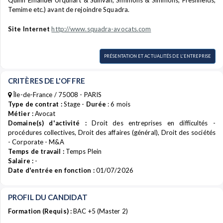
Quinn Emanuel Urquhart & Sullivan, Simmons & Simmons, Freshfields,
Temime etc.) avant de rejoindre Squadra.
Site Internet
http://www.squadra-avocats.com
PRÉSENTATION ET ACTUALITÉS DE L'ENTREPRISE
CRITÈRES DE L'OFFRE
Île-de-France / 75008 - PARIS
Type de contrat :
Stage -
Durée
: 6 mois
Métier :
Avocat
Domaine(s) d'activité :
Droit des entreprises en difficultés -
procédures collectives, Droit des affaires (général), Droit des sociétés
- Corporate - M&A
Temps de travail :
Temps Plein
Salaire :
-
Date d'entrée en fonction :
01/07/2026
PROFIL DU CANDIDAT
Formation (Requis) :
BAC +5 (Master 2)