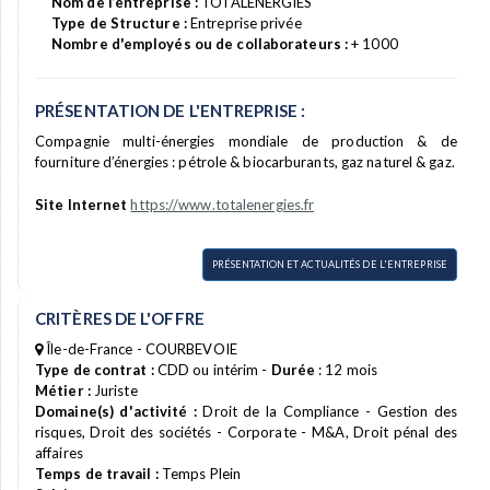
Nom de l’entreprise :
TOTALENERGIES
Type de Structure :
Entreprise privée
Nombre d'employés ou de collaborateurs :
+ 1000
PRÉSENTATION DE L'ENTREPRISE :
Compagnie multi-énergies mondiale de production & de
fourniture d’énergies : pétrole & biocarburants, gaz naturel & gaz.
Site Internet
https://www.totalenergies.fr
PRÉSENTATION ET ACTUALITÉS DE L'ENTREPRISE
CRITÈRES DE L'OFFRE
Île-de-France - COURBEVOIE
Type de contrat :
CDD ou intérim -
Durée
: 12 mois
Métier :
Juriste
Domaine(s) d'activité :
Droit de la Compliance - Gestion des
risques, Droit des sociétés - Corporate - M&A, Droit pénal des
affaires
Temps de travail :
Temps Plein