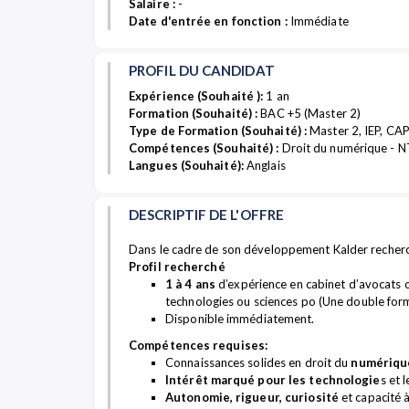
Salaire :
-
Date d'entrée en fonction :
Immédiate
PROFIL DU CANDIDAT
Expérience (Souhaité ):
1 an
Formation (Souhaité) :
BAC +5 (Master 2)
Type de Formation (Souhaité) :
Master 2, IEP, CA
Compétences (Souhaité) :
Droit du numérique - NT
Langues (Souhaité):
Anglais
DESCRIPTIF DE L'OFFRE
Dans le cadre de son développement Kalder recherche
Profil recherché
1 à 4 ans
d’expérience en cabinet d’avocats ou
technologies ou sciences po (Une double form
Disponible immédiatement.
Compétences requises:
Connaissances solides en droit du
numérique,
Intérêt marqué pour les technologie
s et 
Autonomie, rigueur, curiosité
et capacité à