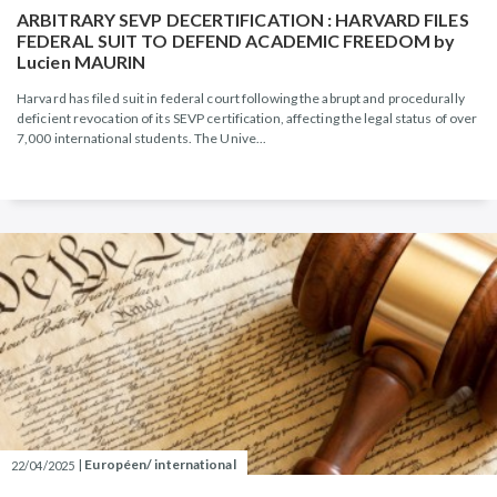
ARBITRARY SEVP DECERTIFICATION : HARVARD FILES
FEDERAL SUIT TO DEFEND ACADEMIC FREEDOM by
Lucien MAURIN
Harvard has filed suit in federal court following the abrupt and procedurally
deficient revocation of its SEVP certification, affecting the legal status of over
7,000 international students. The Unive...
|
Européen/ international
22/04/2025