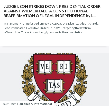
JUDGE LEON STRIKES DOWN PRESIDENTIAL ORDER
AGAINST WILMERHALE: A CONSTITUTIONAL
REAFFIRMATION OF LEGAL INDEPENDENCE by L...
In a landmark ruling issued on May 27, 2025, U.S. District Judge Richard J.
Leon invalidated Executive Order No. 14250 targeting the law firm
WilmerHale. The opinion strongly reasserts the constitutio...
|
Européen/ international
24/05/2025