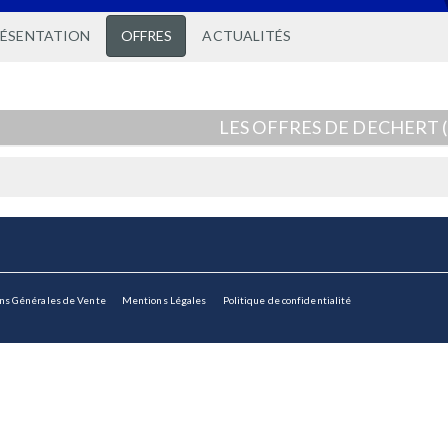
RÉSENTATION
OFFRES
ACTUALITÉS
LES OFFRES DE DECHERT (
ons Générales de Vente
Mentions Légales
Politique de confidentialité